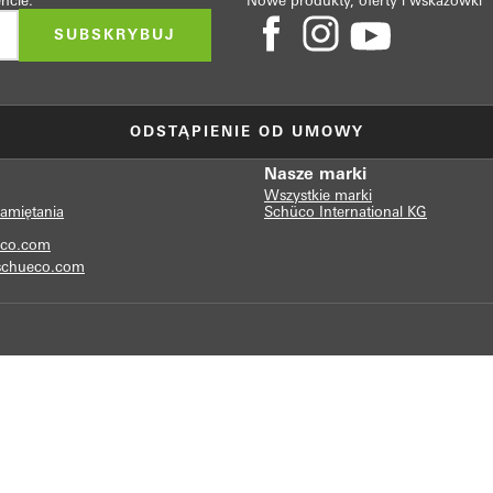
ncie.
Nowe produkty, oferty i wskazówki
SUBSKRYBUJ
ODSTĄPIENIE OD UMOWY
Nasze marki
Wszystkie marki
pamiętania
Schüco International KG
co.com
chueco.com