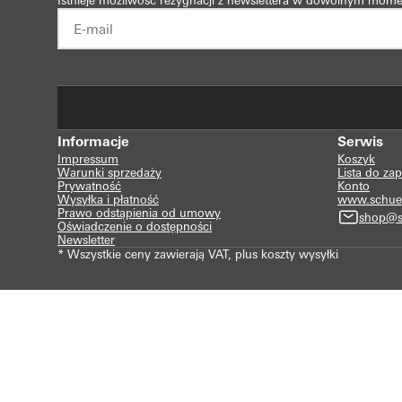
Istnieje możliwość rezygnacji z newslettera w dowolnym mome
Informacje
Serwis
Impressum
Koszyk
Warunki sprzedaży
Lista do za
Prywatność
Konto
Wysyłka i płatność
www.schue
Prawo odstąpienia od umowy
shop@s
Oświadczenie o dostępności
Newsletter
* Wszystkie ceny zawierają VAT, plus koszty wysyłki