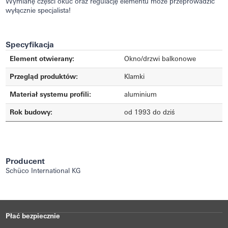
Wymianę części okuć oraz regulację elementu może przeprowadzić
wyłącznie specjalista!
Specyfikacja
Element otwierany:
Okno/drzwi balkonowe
Przegląd produktów:
Klamki
Materiał systemu profili:
aluminium
Rok budowy:
od 1993 do dziś
Producent
Schüco International KG
Płać bezpiecznie