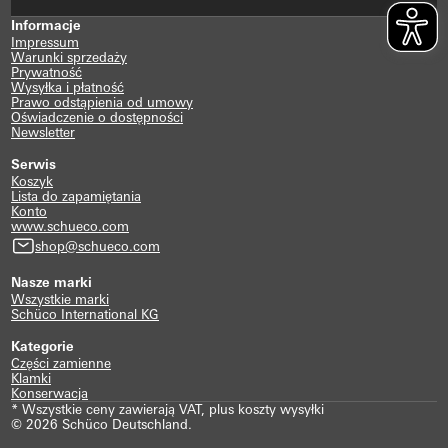
Informacje
Impressum
Warunki sprzedaży
Prywatność
Wysyłka i płatność
Prawo odstąpienia od umowy
Oświadczenie o dostępności
Newsletter
Serwis
Koszyk
Lista do zapamiętania
Konto
www.schueco.com
shop@schueco.com
Nasze marki
Wszystkie marki
Schüco International KG
Kategorie
Części zamienne
Klamki
Konserwacja
* Wszystkie ceny zawierają VAT, plus koszty wysyłki
© 2026 Schüco Deutschland.