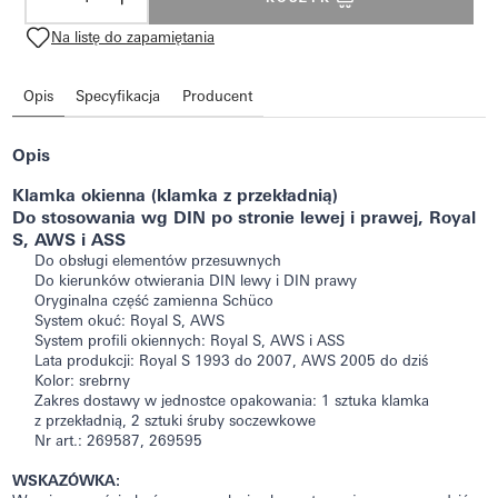
Na listę do zapamiętania
Opis
Specyfikacja
Producent
Opis
Klamka okienna (klamka z przekładnią)
Do stosowania wg DIN po stronie lewej i prawej, Royal
S, AWS i ASS
Do obsługi elementów przesuwnych
Do kierunków otwierania DIN lewy i DIN prawy
Oryginalna część zamienna Schüco
System okuć: Royal S, AWS
System profili okiennych: Royal S, AWS i ASS
Lata produkcji: Royal S 1993 do 2007, AWS 2005 do dziś
Kolor: srebrny
Zakres dostawy w jednostce opakowania: 1 sztuka klamka
z przekładnią, 2 sztuki śruby soczewkowe
Nr art.: 269587, 269595
WSKAZÓWKA: