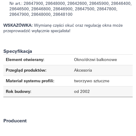
Nr art.: 28647900, 28648000, 28642600, 28645900, 28646400,
28646500, 28646800, 28646900, 28647500, 28647800,
28647900, 28648000, 28648100
WSKAZÓWKA:
Wymianę części okuć oraz regulację okna może
przeprowadzić wyłącznie specjalista!
Specyfikacja
Element otwierany:
Okno/drzwi balkonowe
Przegląd produktów:
Akcesoria
Materiał systemu profili:
tworzywo sztuczne
Rok budowy:
od 2002
Producent