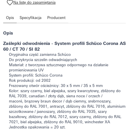
Na listę do zapamiętania
Opis
Specyfikacja
Producent
Opis
Zaślepki odwodnienia -
System profili Schüco Corona AS
60 / CT 70 / SI 82
Oryginalna część zamienna Schüco
Do przykrycia szczelin odwadniających
Materiał: z tworzywa sztucznego odpornego na działanie
promieniowania UV
System profili: Schüco Corona
Rok produkcji: od 2002
Frezowany otwór ościeżnicy: 30 x 5 mm / 35 x 5 mm
Kolor: szary czarny, biel alpejska, szary kwarcytowy, zbliżony do
RAL 7039, canadian / złoty dąb, siena noce / orzech /
macoré, brązowy braun decor / dąb ciemny, srebrnoszary,
zbliżony do RAL 7001, antracyt, zbliżony do RAL 7016, aluminium
szczotkowane / jasnoszary, zbliżony do RAL 7035, szary
bazaltowy, zbliżony do RAL 7012, szary czarny, zbliżony do RAL
7021, biel alpejska, zbliżony do RAL 9010, winchester XA
Jednostka opakowania = 20 szt.