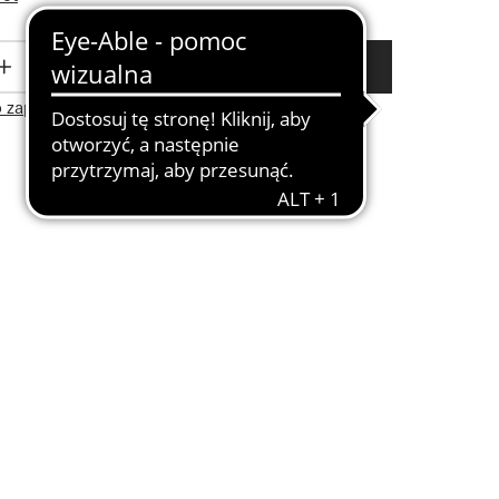
KOSZYK
o zapamiętania