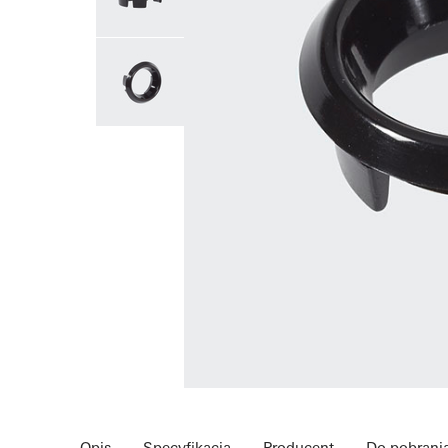
Opis
Specyfikacja
Producent
Do pobrani