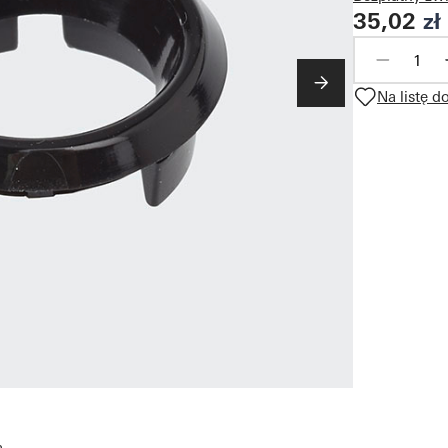
35,02
zł
Na listę d
a