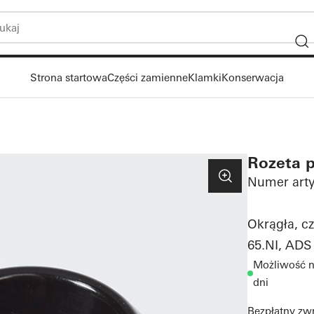
Strona startowa
Części zamienne
Klamki
Konserwacja
Rozeta 
Numer arty
Okrągła, c
65.NI, ADS 
Możliwość n
dni
Bezpłatny zw