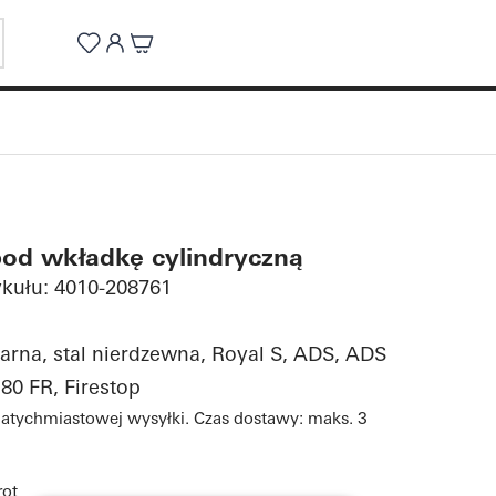
pod wkładkę cylindryczną
kułu: 4010-208761
zarna, stal nierdzewna, Royal S, ADS, ADS
80 FR, Firestop
atychmiastowej wysyłki. Czas dostawy: maks. 3
rot