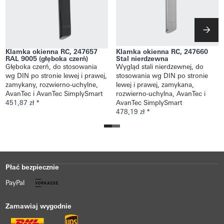
Klamka okienna RC, 247657
Klamka okienna RC, 247660
RAL 9005 (głęboka czerń)
Stal nierdzewna
Głęboka czerń, do stosowania
Wygląd stali nierdzewnej, do
wg DIN po stronie lewej i prawej,
stosowania wg DIN po stronie
zamykany, rozwierno-uchylne,
lewej i prawej, zamykana,
AvanTec i AvanTec SimplySmart
rozwierno-uchylna, AvanTec i
451,87 zł *
AvanTec SimplySmart
478,19 zł *
Płać bezpiecznie
PayPal
Zamawiaj wygodnie