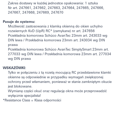
Zakres dostawy w każdej jednostce opakowania: 1 sztuka
Nr art. 247661, 247662, 247663, 247664, 247665, 247666,
247667, 247668, 247669, 247670
Pasuje do systemu:
Możliwość zastosowania z klamką okienną do okien uchylno
rozwiernych KvD (UpR) RC* (zamykane) nr art. 247656
Przekładnia komorowa Schüco AvanTec 23mm art. 243033 wg
DIN lewa / Przekładnia komorowa 23mm art. 243034 wg DIN
prawa
Przekładnia komorowa Schüco AvanTec SimplySmart 23mm art.
277033 wg DIN lewa / Przekładnia komorowa 23mm art. 277034
wg DIN prawa
WSKAZÓWKI
:
Tylko w połączeniu z tą rozetą mocującą RC przedstawione klamki
okienne są odpowiednie w przypadku wymagań zwiększonej
ochrony przed włamaniem, ponieważ w stanie zamkniętym okucie
jest blokowane.
Wymianę części okuć oraz regulację okna może przeprowadzić
wyłącznie specjalista!
*Resistance Class = Klasa odporności