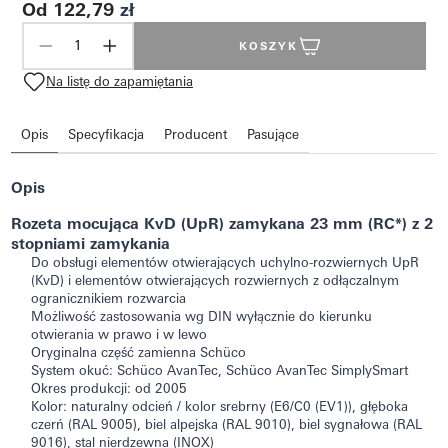
Od 122,79
zł
KOSZYK
Na listę do zapamiętania
Opis
Specyfikacja
Producent
Pasujące
Opis
Rozeta mocująca KvD (UpR) zamykana 23 mm (RC*) z 2
stopniami zamykania
Do obsługi elementów otwierających uchylno-rozwiernych UpR
(KvD) i elementów otwierających rozwiernych z odłączalnym
ogranicznikiem rozwarcia
Możliwość zastosowania wg DIN wyłącznie do kierunku
otwierania w prawo i w lewo
Oryginalna część zamienna Schüco
System okuć: Schüco AvanTec, Schüco AvanTec SimplySmart
Okres produkcji: od 2005
Kolor: naturalny odcień / kolor srebrny (E6/C0 (EV1)), głęboka
czerń (RAL 9005), biel alpejska (RAL 9010), biel sygnałowa (RAL
9016), stal nierdzewna (INOX)